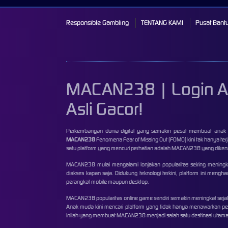
Responsible Gambling
TENTANG KAMI
Pusat Bant
MACAN238 | Login Ak
Asli Gacor!
Perkembangan dunia digital yang semakin pesat membuat anak m
MACAN238
Fenomena Fear of Missing Out (FOMO) kini tak hanya terj
satu platform yang mencuri perhatian adalah MACAN238 yang diken
MACAN238
mulai mengalami lonjakan popularitas seiring meningka
diakses kapan saja. Didukung teknologi terkini, platform ini meng
perangkat mobile maupun desktop.
MACAN238
popularitas online game sendiri semakin meningkat sejak b
Anak muda kini mencari platform yang tidak hanya menawarkan perm
inilah yang membuat MACAN238 menjadi salah satu destinasi utama 