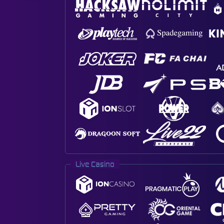
Live Casino