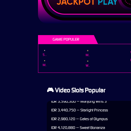
JACKPOT
PLAY
GAME POPULER
Sweet Bonanza Super Scatter
Mahjong Wins 3 – Black Scatter
Mahjong Ways
Wukong - Black Scatter
🎮 Video Slots Popular
IDR 3,590,300 — Mahjong Wins 3
IDR 3,440,750 — Starlight Princess
IDR 2,980,120 — Gates of Olympus
IDR 4,120,880 — Sweet Bonanza