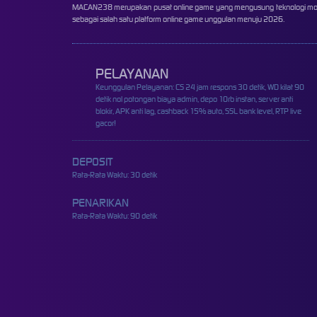
MACAN238
merupakan pusat online game yang mengusung teknologi mod
sebagai salah satu platform online game unggulan menuju 2026.
PELAYANAN
Keunggulan Pelayanan: CS 24 jam respons 30 detik, WD kilat 90
detik nol potongan biaya admin, depo 10rb instan, server anti
blokir, APK anti lag, cashback 15% auto, SSL bank level, RTP live
gacor!
DEPOSIT
Rata-Rata Waktu: 30 detik
PENARIKAN
Rata-Rata Waktu: 90 detik