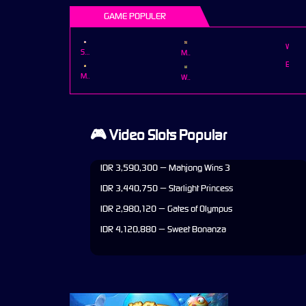
GAME POPULER
Wild Beans
Sweet Bonanza Super Scatter
Mahjong Wins 3 – Black Scatter
Bang Gacor 1000
Mahjong Ways
Wukong - Black Scatter
🎮 Video Slots Popular
IDR 3,590,300 — Mahjong Wins 3
IDR 3,440,750 — Starlight Princess
IDR 2,980,120 — Gates of Olympus
IDR 4,120,880 — Sweet Bonanza