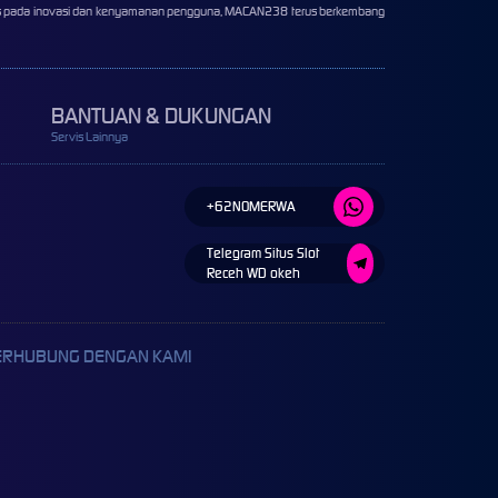
okus pada inovasi dan kenyamanan pengguna, MACAN238 terus berkembang
BANTUAN & DUKUNGAN
Servis Lainnya
+62NOMERWA
Telegram Situs Slot
Receh WD okeh
ERHUBUNG DENGAN KAMI