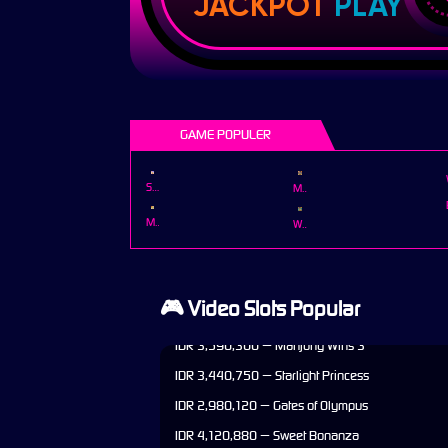
JACKPOT
PLAY
GAME POPULER
Sweet Bonanza Super Scatter
Mahjong Wins 3 – Black Scatter
Mahjong Ways
Wukong - Black Scatter
🎮 Video Slots Popular
IDR 3,590,300 — Mahjong Wins 3
IDR 3,440,750 — Starlight Princess
IDR 2,980,120 — Gates of Olympus
IDR 4,120,880 — Sweet Bonanza