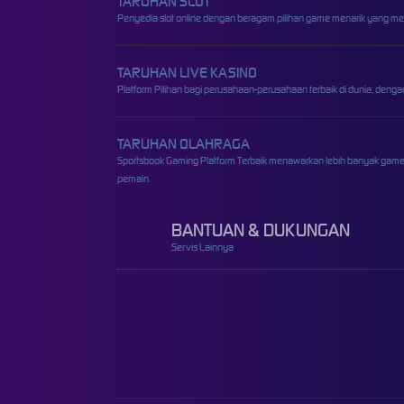
TARUHAN SLOT
Penyedia slot online dengan beragam pilihan game menarik yang 
TARUHAN LIVE KASINO
Platform Pilihan bagi perusahaan-perusahaan terbaik di dunia, denga
TARUHAN OLAHRAGA
Sportsbook Gaming Platform Terbaik menawarkan lebih banyak game, 
pemain.
BANTUAN & DUKUNGAN
Servis Lainnya