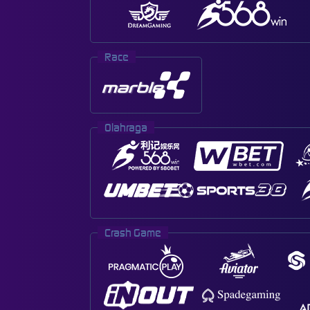
Race
Olahraga
Crash Game