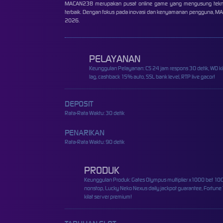
MACAN238
merupakan pusat online game yang mengusung tekno
terbaik. Dengan fokus pada inovasi dan kenyamanan pengguna, MA
2026.
PELAYANAN
Keunggulan Pelayanan: CS 24 jam respons 30 detik, WD kilat
lag, cashback 15% auto, SSL bank level, RTP live gacor!
DEPOSIT
Rata-Rata Waktu: 30 detik
PENARIKAN
Rata-Rata Waktu: 90 detik
PRODUK
Keunggulan Produk: Gates Olympus multiplier x1000 bet 100
nonstop, Lucky Neko Nexus daily jackpot guarantee, Fortune 
kilat server premium!