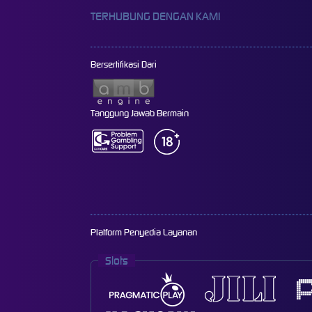
TERHUBUNG DENGAN KAMI
Bersertifikasi Dari
Tanggung Jawab Bermain
Platform Penyedia Layanan
Slots