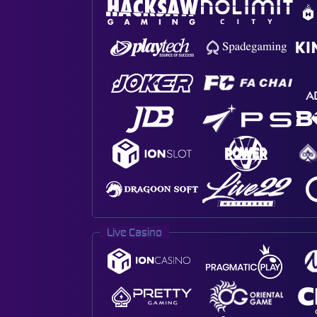
Live Casino