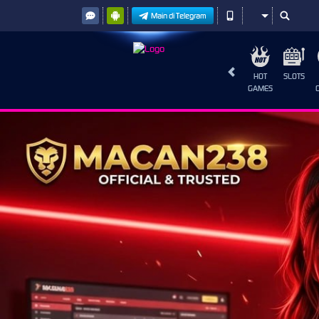
Main di Telegram
HOT
SLOTS
GAMES