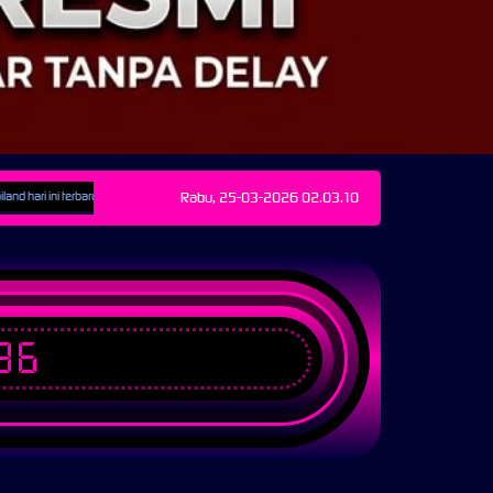
tersedia. Cek bonus yang sedang ramai diklaim sekarang.
Rabu, 25-03-2026 02.03.10
🚀 REKOMENDASI: Manfaatkan promo slo
96