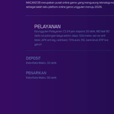
MACAN238
merupakan pusat online game yang mengusung teknologi mod
sebagai salah satu platform online game unggulan menuju 2026.
PELAYANAN
Keunggulan Pelayanan: CS 24 jam respons 30 detik, WD kilat 90
detik nol potongan biaya admin, depo 10rb instan, server anti
blokir, APK anti lag, cashback 15% auto, SSL bank level, RTP live
gacor!
DEPOSIT
Rata-Rata Waktu: 30 detik
PENARIKAN
Rata-Rata Waktu: 90 detik