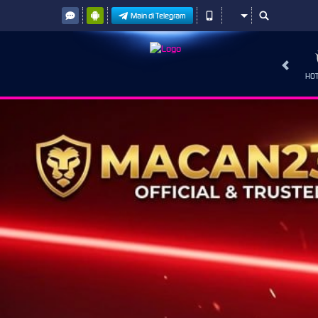
Main di Telegram
HO