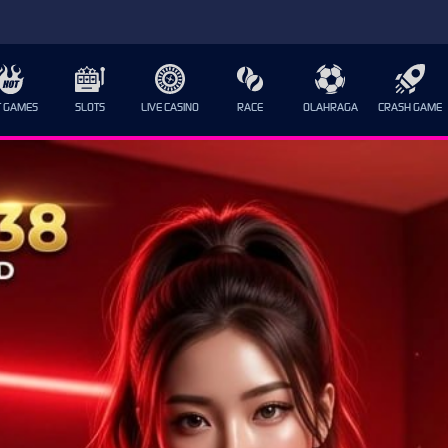
T GAMES
SLOTS
LIVE CASINO
RACE
OLAHRAGA
CRASH GAME