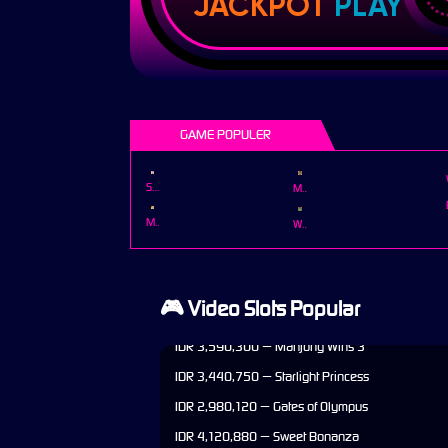
JACKPOT
PLAY
GAME POPULER
Sweet Bonanza Super Scatter
Mahjong Wins 3 – Black Scatter
Mahjong Ways
Wukong - Black Scatter
🎮 Video Slots Popular
IDR 3,590,300 — Mahjong Wins 3
IDR 3,440,750 — Starlight Princess
IDR 2,980,120 — Gates of Olympus
IDR 4,120,880 — Sweet Bonanza