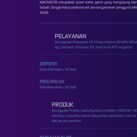
MACAN238
merupakan pusat online game yang mengusung tekno
terbaik. Dengan fokus pada inovasi dan kenyamanan pengguna, MA
2026.
PELAYANAN
Keunggulan Pelayanan: CS 24 jam respons 30 detik, WD kilat
lag, cashback 15% auto, SSL bank level, RTP live gacor!
DEPOSIT
Rata-Rata Waktu: 30 detik
PENARIKAN
Rata-Rata Waktu: 90 detik
PRODUK
Keunggulan Produk: Gates Olympus multiplier x1000 bet 100
nonstop, Lucky Neko Nexus daily jackpot guarantee, Fortune 
kilat server premium!