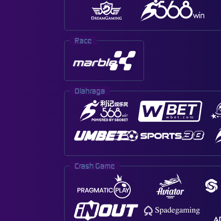
Race
Olahraga
Crash Game