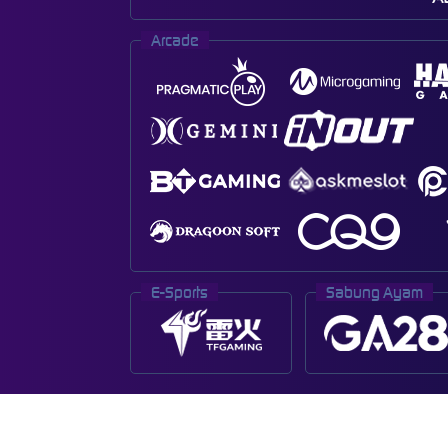
Arcade
E-Sports
Sabung Ayam