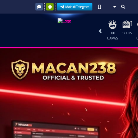
Main di Telegram
HOT
SLOTS
GAMES