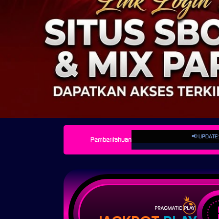
📢 UPDATE: Promo slot se
Pemberitahuan