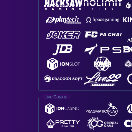
Live Casino