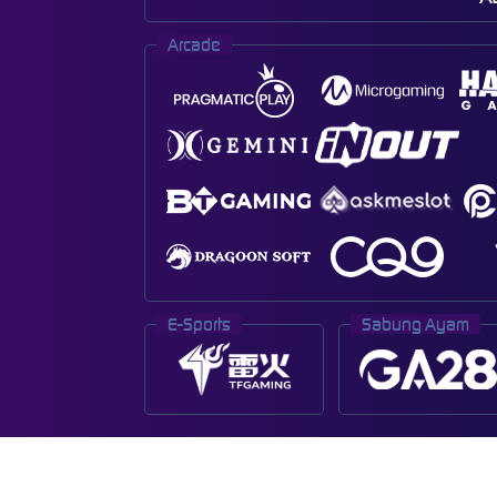
Arcade
E-Sports
Sabung Ayam