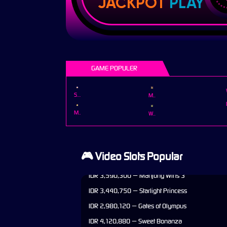
JACKPOT
PLAY
GAME POPULER
Sweet Bonanza Super Scatter
Mahjong Wins 3 – Black Scatter
Mahjong Ways
Wukong - Black Scatter
🎮 Video Slots Popular
IDR 3,590,300 — Mahjong Wins 3
IDR 3,440,750 — Starlight Princess
IDR 2,980,120 — Gates of Olympus
IDR 4,120,880 — Sweet Bonanza