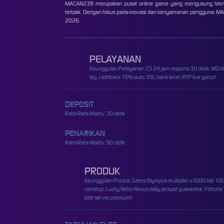
MACAN238
merupakan pusat online game yang mengusung tekno
terbaik. Dengan fokus pada inovasi dan kenyamanan pengguna, MA
2026.
PELAYANAN
Keunggulan Pelayanan: CS 24 jam respons 30 detik, WD kilat
lag, cashback 15% auto, SSL bank level, RTP live gacor!
DEPOSIT
Rata-Rata Waktu: 30 detik
PENARIKAN
Rata-Rata Waktu: 90 detik
PRODUK
Keunggulan Produk: Gates Olympus multiplier x1000 bet 100
nonstop, Lucky Neko Nexus daily jackpot guarantee, Fortune 
kilat server premium!