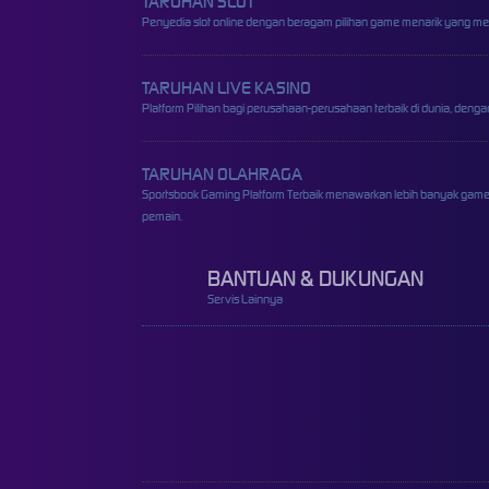
TARUHAN SLOT
Penyedia slot online dengan beragam pilihan game menarik yang 
TARUHAN LIVE KASINO
Platform Pilihan bagi perusahaan-perusahaan terbaik di dunia, denga
TARUHAN OLAHRAGA
Sportsbook Gaming Platform Terbaik menawarkan lebih banyak game, 
pemain.
BANTUAN & DUKUNGAN
Servis Lainnya