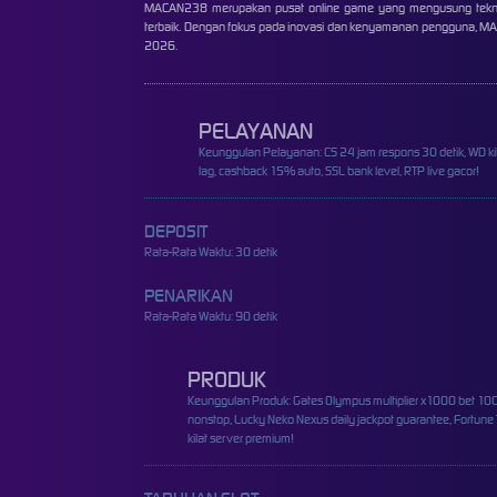
MACAN238
merupakan pusat online game yang mengusung tekno
terbaik. Dengan fokus pada inovasi dan kenyamanan pengguna, MA
2026.
PELAYANAN
Keunggulan Pelayanan: CS 24 jam respons 30 detik, WD kilat
lag, cashback 15% auto, SSL bank level, RTP live gacor!
DEPOSIT
Rata-Rata Waktu: 30 detik
PENARIKAN
Rata-Rata Waktu: 90 detik
PRODUK
Keunggulan Produk: Gates Olympus multiplier x1000 bet 100
nonstop, Lucky Neko Nexus daily jackpot guarantee, Fortune 
kilat server premium!