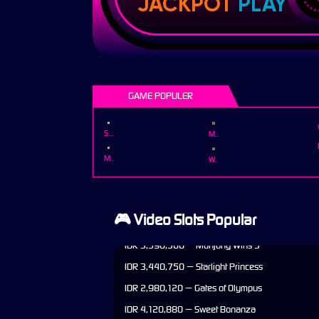
JACKPOT
PLAY
GAME POPULER
Sweet Bonanza Super Scatter
Mahjong Wins 3 – Black Scatter
Mahjong Ways
Wukong - Black Scatter
🎮 Video Slots Popular
IDR 3,590,300 — Mahjong Wins 3
IDR 3,440,750 — Starlight Princess
IDR 2,980,120 — Gates of Olympus
IDR 4,120,880 — Sweet Bonanza