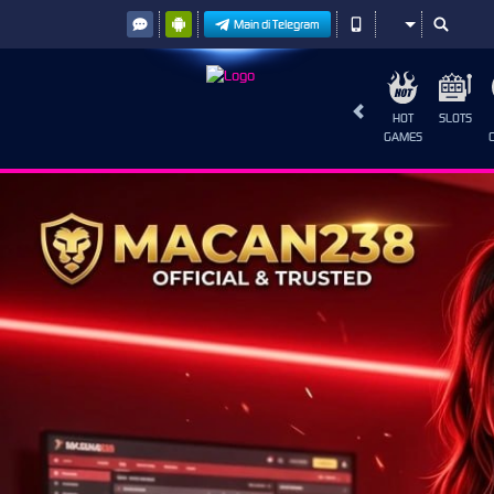
Main di Telegram
HOT
SLOTS
GAMES