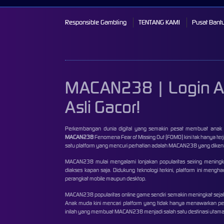
Responsible Gambling
TENTANG KAMI
Pusat Bant
MACAN238 | Login Ak
Asli Gacor!
Perkembangan dunia digital yang semakin pesat membuat anak m
MACAN238
Fenomena Fear of Missing Out (FOMO) kini tak hanya terj
satu platform yang mencuri perhatian adalah MACAN238 yang diken
MACAN238
mulai mengalami lonjakan popularitas seiring meningka
diakses kapan saja. Didukung teknologi terkini, platform ini meng
perangkat mobile maupun desktop.
MACAN238
popularitas online game sendiri semakin meningkat sejak b
Anak muda kini mencari platform yang tidak hanya menawarkan perm
inilah yang membuat MACAN238 menjadi salah satu destinasi utama 