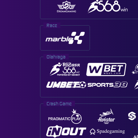
Race
Olahraga
Crash Game