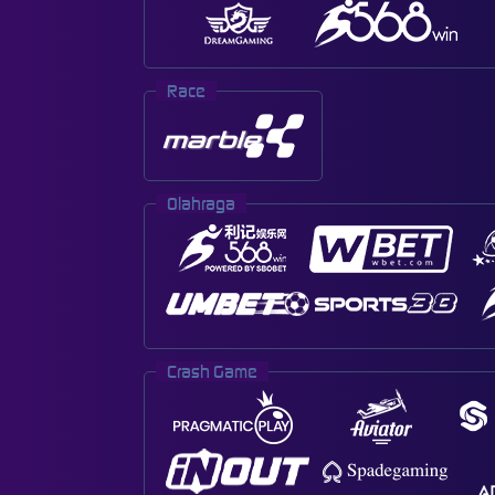
Race
Olahraga
Crash Game