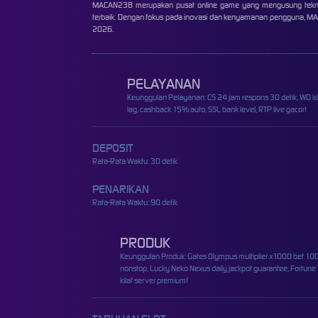
MACAN238
merupakan pusat online game yang mengusung tekno
terbaik. Dengan fokus pada inovasi dan kenyamanan pengguna, MA
2026.
PELAYANAN
Keunggulan Pelayanan: CS 24 jam respons 30 detik, WD kilat
lag, cashback 15% auto, SSL bank level, RTP live gacor!
DEPOSIT
Rata-Rata Waktu: 30 detik
PENARIKAN
Rata-Rata Waktu: 90 detik
PRODUK
Keunggulan Produk: Gates Olympus multiplier x1000 bet 100
nonstop, Lucky Neko Nexus daily jackpot guarantee, Fortune 
kilat server premium!