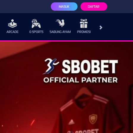
MASUK
DAFTAR
ARCADE
E-SPORTS
SABUNG AYAM
PROMOSI