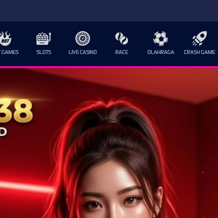
T GAMES
SLOTS
LIVE CASINO
RACE
OLAHRAGA
CRASH GAME