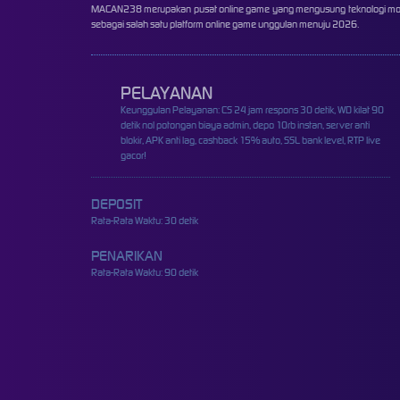
MACAN238
merupakan pusat online game yang mengusung teknologi mod
sebagai salah satu platform online game unggulan menuju 2026.
PELAYANAN
Keunggulan Pelayanan: CS 24 jam respons 30 detik, WD kilat 90
detik nol potongan biaya admin, depo 10rb instan, server anti
blokir, APK anti lag, cashback 15% auto, SSL bank level, RTP live
gacor!
DEPOSIT
Rata-Rata Waktu: 30 detik
PENARIKAN
Rata-Rata Waktu: 90 detik