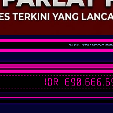
📢 UPDATE: Promo slot server Thailand hari ini terbaru sudah t
IDR 690.666.6