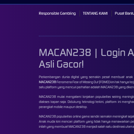
Responsible Gambling
TENTANG KAMI
Pusat Bant
MACAN238 | Login Ak
Asli Gacor!
Perkembangan dunia digital yang semakin pesat membuat anak m
MACAN238
Fenomena Fear of Missing Out (FOMO) kini tak hanya terj
satu platform yang mencuri perhatian adalah MACAN238 yang diken
MACAN238
mulai mengalami lonjakan popularitas seiring meningka
diakses kapan saja. Didukung teknologi terkini, platform ini meng
perangkat mobile maupun desktop.
MACAN238
popularitas online game sendiri semakin meningkat sejak b
Anak muda kini mencari platform yang tidak hanya menawarkan perm
inilah yang membuat MACAN238 menjadi salah satu destinasi utama 