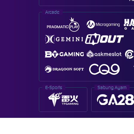
Arcade
E-Sports
Sabung Ayam