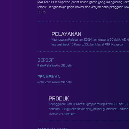
MACAN238
merupakan pusat online game yang mengusung tekno
terbaik. Dengan fokus pada inovasi dan kenyamanan pengguna, MA
2026.
PELAYANAN
Keunggulan Pelayanan: CS 24 jam respons 30 detik, WD kilat
lag, cashback 15% auto, SSL bank level, RTP live gacor!
DEPOSIT
Rata-Rata Waktu: 30 detik
PENARIKAN
Rata-Rata Waktu: 90 detik
PRODUK
Keunggulan Produk: Gates Olympus multiplier x1000 bet 100
nonstop, Lucky Neko Nexus daily jackpot guarantee, Fortune 
kilat server premium!