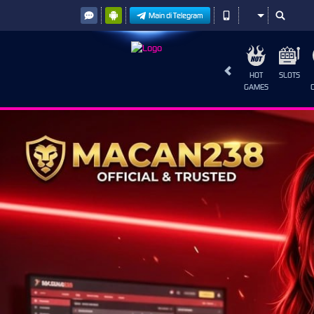
Main di Telegram
HOT
SLOTS
GAMES